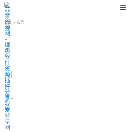
中
心
首页
布蕾
P
C
M
a
c
软
件
安
卓