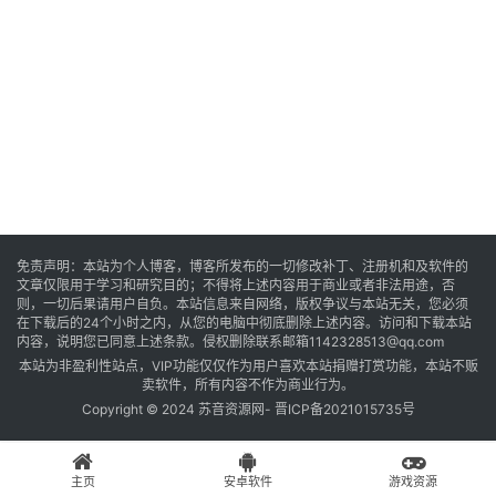
音
乐
系
统
游
免责声明：本站为个人博客，博客所发布的一切修改补丁、注册机和及软件的
文章仅限用于学习和研究目的；不得将上述内容用于商业或者非法用途，否
戏
则，一切后果请用户自负。本站信息来自网络，版权争议与本站无关，您必须
在下载后的24个小时之内，从您的电脑中彻底删除上述内容。访问和下载本站
内容，说明您已同意上述条款。侵权删除联系邮箱1142328513@qq.com
本站为非盈利性站点，VIP功能仅仅作为用户喜欢本站捐赠打赏功能，本站不贩
办
卖软件，所有内容不作为商业行为。
公
Copyright © 2024 苏音资源网-
晋ICP备2021015735号
主页
安卓软件
游戏资源