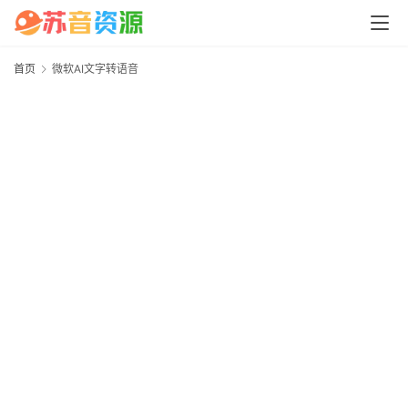
中
心
首页
微软AI文字转语音
P
C
A
M
a
c
软
件
安
卓