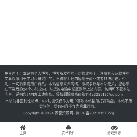
音
乐
系
统
游
免责声明：本站为个人博客，博客所发布的一切修改补丁、注册机和及软件的
文章仅限用于学习和研究目的；不得将上述内容用于商业或者非法用途，否
戏
则，一切后果请用户自负。本站信息来自网络，版权争议与本站无关，您必须
在下载后的24个小时之内，从您的电脑中彻底删除上述内容。访问和下载本站
内容，说明您已同意上述条款。侵权删除联系邮箱1142328513@qq.com
本站为非盈利性站点，VIP功能仅仅作为用户喜欢本站捐赠打赏功能，本站不贩
办
卖软件，所有内容不作为商业行为。
公
Copyright © 2024 苏音资源网-
晋ICP备2021015735号
主页
安卓软件
游戏资源