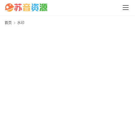
中
心
首页
水印
P
C
M
a
c
软
件
安
卓