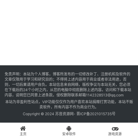
音
乐
系
统
游
免责声明：本站为个人博客，博客所发布的一切修改补丁、注册机和及软件的
文章仅限用于学习和研究目的；不得将上述内容用于商业或者非法用途，否
戏
则，一切后果请用户自负。本站信息来自网络，版权争议与本站无关，您必须
在下载后的24个小时之内，从您的电脑中彻底删除上述内容。访问和下载本站
内容，说明您已同意上述条款。侵权删除联系邮箱1142328513@qq.com
本站为非盈利性站点，VIP功能仅仅作为用户喜欢本站捐赠打赏功能，本站不贩
办
卖软件，所有内容不作为商业行为。
公
Copyright © 2024 苏音资源网-
晋ICP备2021015735号
主页
安卓软件
游戏资源