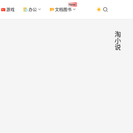
New
游戏
办公
文档图书
淘
小
说
And
手
机
淘小
应
用
v9.4
淘小说
去广
是一
以边
纯净
2023年
说边
月19日
的小
0
读软
2.6K
软件
0