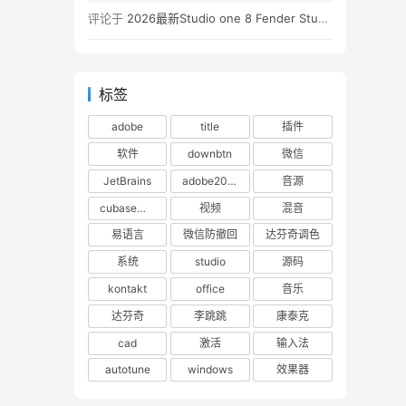
评论于
2026最新Studio one 8 Fender Studio Pro 8 v8.0.0 WIN版 带扩展（附带安装教程）
标签
adobe
title
插件
软件
downbtn
微信
JetBrains
adobe2023
音源
cubase下载
视频
混音
易语言
微信防撤回
达芬奇调色
系统
studio
源码
kontakt
office
音乐
达芬奇
李跳跳
康泰克
cad
激活
输入法
autotune
windows
效果器