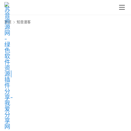
中
心
首页
知音漫客
P
C
M
a
c
软
件
安
卓