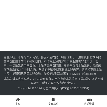
音
乐
系
统
游
免责声明：本站为个人博客，博客所发布的一切修改补丁、注册机和及软件的
文章仅限用于学习和研究目的；不得将上述内容用于商业或者非法用途，否
戏
则，一切后果请用户自负。本站信息来自网络，版权争议与本站无关，您必须
在下载后的24个小时之内，从您的电脑中彻底删除上述内容。访问和下载本站
内容，说明您已同意上述条款。侵权删除联系邮箱1142328513@qq.com
本站为非盈利性站点，VIP功能仅仅作为用户喜欢本站捐赠打赏功能，本站不贩
办
卖软件，所有内容不作为商业行为。
公
Copyright © 2024 苏音资源网-
晋ICP备2021015735号
主页
安卓软件
游戏资源