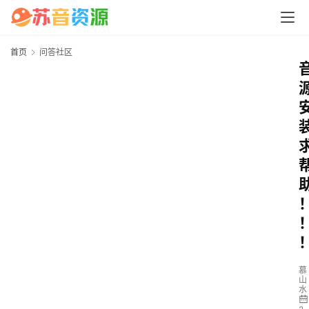
首页
问答社区
慕
山
水