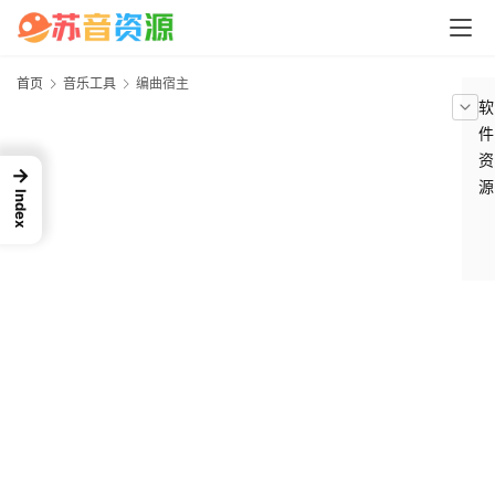
首页
音乐工具
编曲宿主
软
件
资
→
源
Index
问
答
中