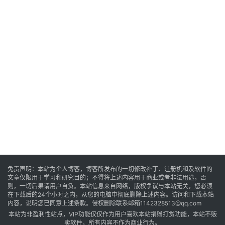
卓
音
乐
系
统
游
戏
免责声明：本站为个人博客，博客所发布的一切修改补丁、注册机和及软件的
文章仅限用于学习和研究目的；不得将上述内容用于商业或者非法用途，否
则，一切后果请用户自负。本站信息来自网络，版权争议与本站无关，您必须
在下载后的24个小时之内，从您的电脑中彻底删除上述内容。访问和下载本站
办
内容，说明您已同意上述条款。侵权删除联系邮箱1142328513@qq.com
公
本站为非盈利性站点，VIP功能仅仅作为用户喜欢本站捐赠打赏功能，本站不贩
卖软件，所有内容不作为商业行为。