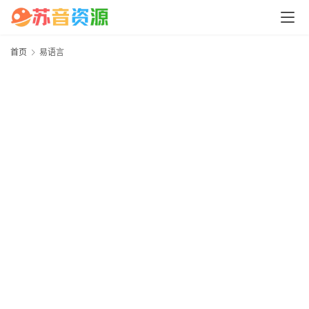
问
答
中
心
首页
易语言
P
C
M
a
c
软
件
安