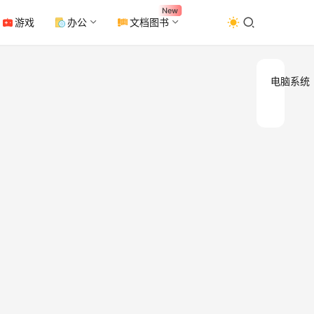
New
游戏
办公
文档图书
电脑系统
HEU
Office
Acti
激活)
软件简
Acti
Wind
2025
版本
活，
它是基
Win
Win11