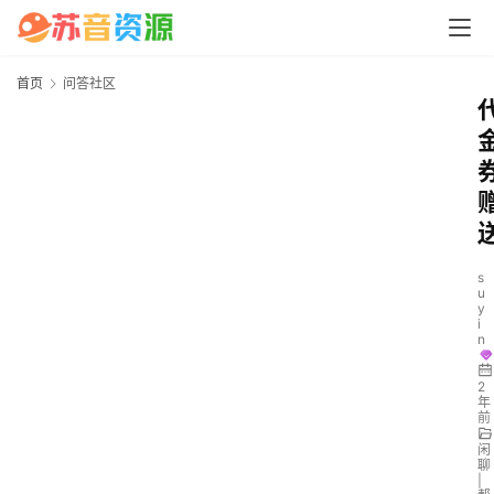
首页
问答社区
s
u
y
i
n
2
年
前
闲
聊
|