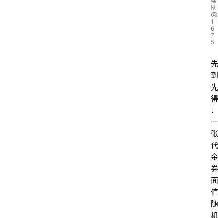
帮
助
1
6
7
5
先
到
先
得
：
一
张
代
金
券
面
值
随
机