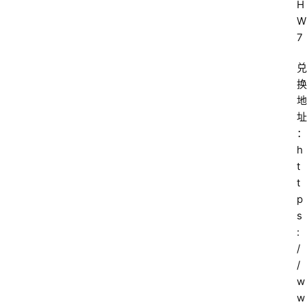
H
W
7
兑
换
地
址
：
h
t
t
p
s
:
/
/
w
w