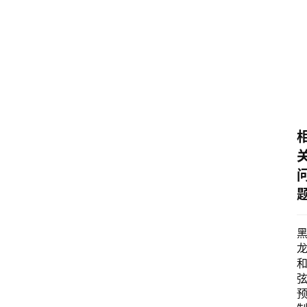
M
a
c
软
件
安
卓
音
乐
系
统