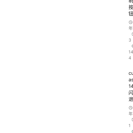
游
戏
年
3
办
1
公
4
c
文
a
档
1
图
书
年
1