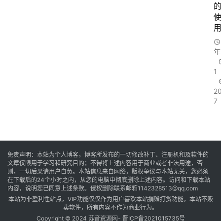
年
1
2
7
免责声明：本站为个人博客，博客所发布的一切修改补丁、注册机和及软件的
文章仅限用于学习和研究目的；不得将上述内容用于商业或者非法用途，否
则，一切后果请用户自负。本站信息来自网络，版权争议与本站无关，您必须
在下载后的24个小时之内，从您的电脑中彻底删除上述内容。访问和下载本站
内容，说明您已同意上述条款。侵权删除联系邮箱1142328513@qq.com
本站为非盈利性站点，VIP功能仅仅作为用户喜欢本站捐赠打赏功能，本站不贩
卖软件，所有内容不作为商业行为。
Copyright © 2024 苏音资源网-
晋ICP备2021015735号