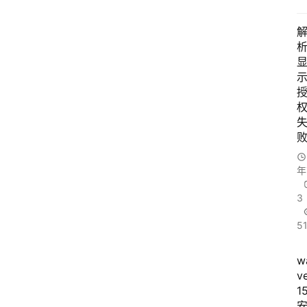
乐
系
统
游
戏
年
3
办
5
公
w
v
文
1
档