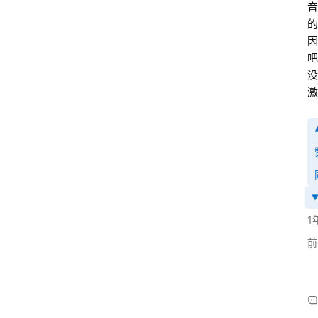
音
的
因
吧
没
激
1
前