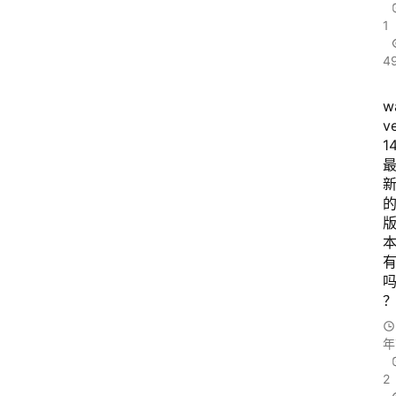
1
4
w
v
1
年
2