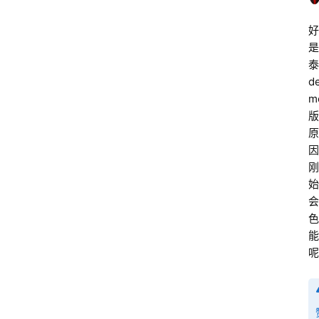
好
是
泰
d
m
版
原
因
刚
始
会
色
能
呢