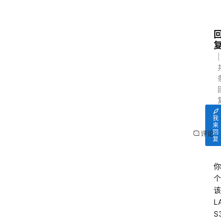
我
来
回
评论
复
你
个
该
L
S