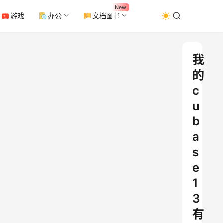
New
游戏
办公
文档图书
我
的
c
u
b
a
s
e
1
3
有