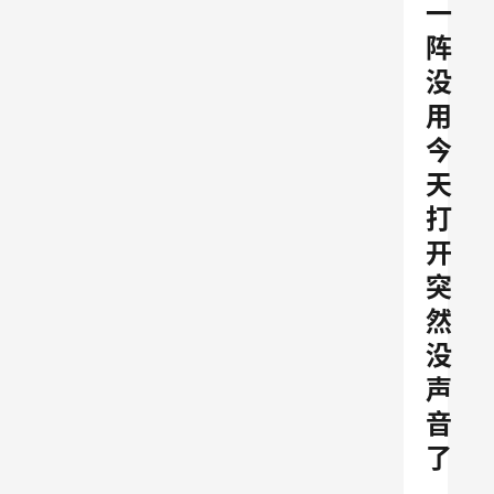
一
阵
没
用
今
天
打
开
突
然
没
声
音
了
，