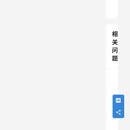
相
关
问
题
康奈克
求助：为
weto
大佬们