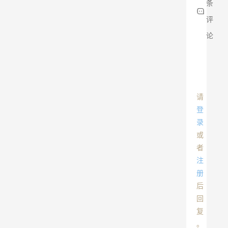
条
评
论
请
登
录
或
者
注
册
后
回
复
。