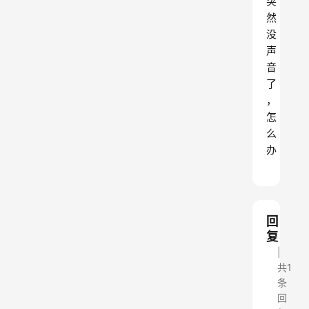
突
然
没
声
音
了
，
怎
么
办
回
复
共1
条
回