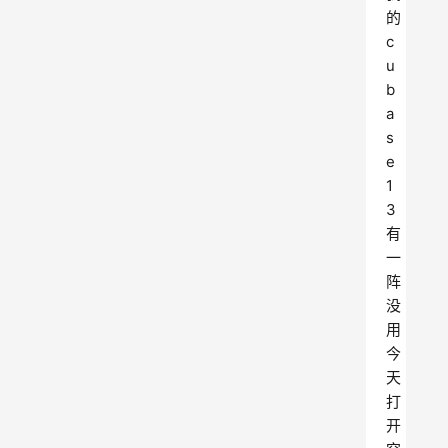
的
c
u
b
a
s
e
1
3
有
一
阵
没
用
今
天
打
开