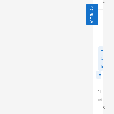
复
我
来
回
5628
复
这个人
赞
同
1
年
前
0