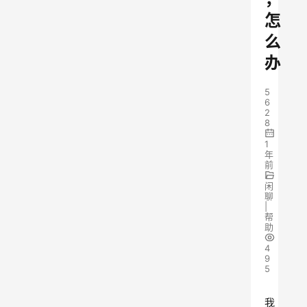
怎
么
办
5
6
2
8
1
年
前
闲
聊
|
帮
助
4
9
5
我