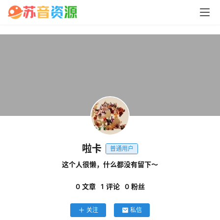
问
答
中
心
P
C
啦卡
M
普通用户
a
这个人很懒，什么都没有留下～
c
软
0
文章
1
评论
0
粉丝
件
关注
私信