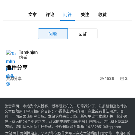
卓
文章
评论
问答
关注
收藏
音
问题
回答
乐
Tamknjan
2年前
系
统
插件分享
资源分享
1539
2
游
戏
免责声明：本站为个人博客，博客所发布的一切修改补丁、注册机和及软件的
文章仅限用于学习和研究目的；不得将上述内容用于商业或者非法用途，否
则，一切后果请用户自负。本站信息来自网络，版权争议与本站无关，您必须
办
在下载后的24个小时之内，从您的电脑中彻底删除上述内容。访问和下载本站
内容，说明您已同意上述条款。侵权删除联系邮箱1142328513@qq.com
公
本站为非盈利性站点，VIP功能仅仅作为用户喜欢本站捐赠打赏功能，本站不贩