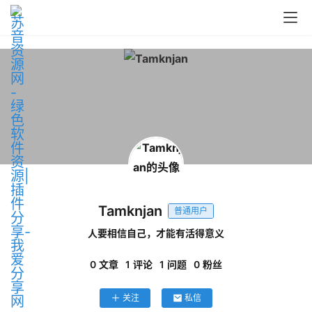
问
答
中
心
P
C
M
a
Tamknjan
普通用户
c
软
人要相信自己，才能有活得意义
件
0
文章
1
评论
1
问题
0
粉丝
关注
私信
安