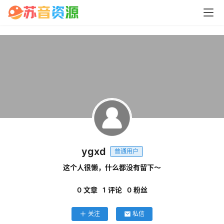
问
答
中
心
P
C
ygxd
M
普通用户
a
这个人很懒，什么都没有留下～
c
软
0
文章
1
评论
0
粉丝
件
关注
私信