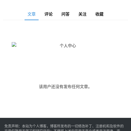
安
文章
评论
问答
关注
收藏
卓
音
乐
系
统
该用户还没有发布任何文章。
游
戏
免责声明：本站为个人博客，博客所发布的一切修改补丁、注册机和及软件的
办