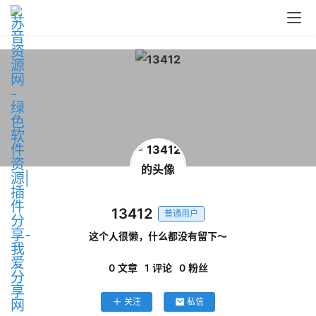
问
答
中
心
P
C
13412
M
普通用户
a
这个人很懒，什么都没有留下～
c
软
0
文章
1
评论
0
粉丝
件
关注
私信