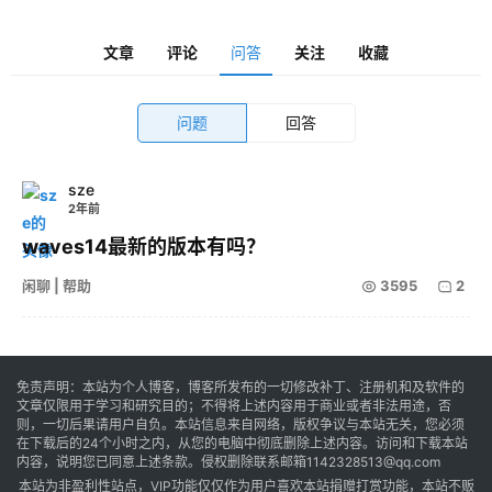
卓
文章
评论
问答
关注
收藏
音
问题
回答
乐
sze
2年前
系
统
waves14最新的版本有吗？
闲聊 | 帮助
3595
2
游
戏
免责声明：本站为个人博客，博客所发布的一切修改补丁、注册机和及软件的
文章仅限用于学习和研究目的；不得将上述内容用于商业或者非法用途，否
则，一切后果请用户自负。本站信息来自网络，版权争议与本站无关，您必须
办
在下载后的24个小时之内，从您的电脑中彻底删除上述内容。访问和下载本站
内容，说明您已同意上述条款。侵权删除联系邮箱1142328513@qq.com
公
本站为非盈利性站点，VIP功能仅仅作为用户喜欢本站捐赠打赏功能，本站不贩