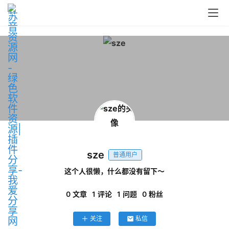
问
答
中
心
P
C
M
a
sze
普通用户
c
软
这个人很懒，什么都没有留下～
件
0
文章
1
评论
1
问题
0
粉丝
关注
私信
安