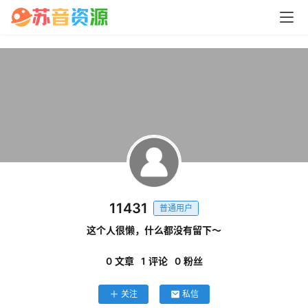
问
答
中
心
P
C
11431
M
普通用户
a
这个人很懒，什么都没有留下～
c
软
0
文章
1
评论
0
粉丝
件
关注
私信