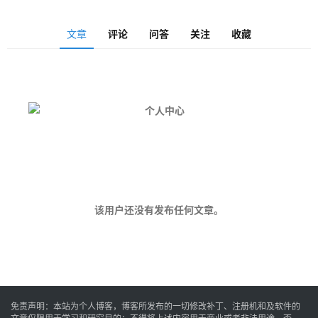
安
文章
评论
问答
关注
收藏
卓
音
乐
系
统
该用户还没有发布任何文章。
游
戏
免责声明：本站为个人博客，博客所发布的一切修改补丁、注册机和及软件的
办