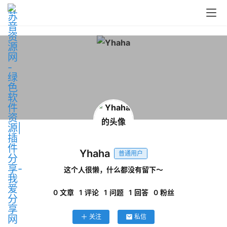
问
答
中
心
P
C
Yhaha
M
普通用户
a
这个人很懒，什么都没有留下～
c
软
0
文章
1
评论
1
问题
1
回答
0
粉丝
件
关注
私信