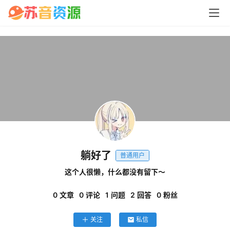
问
答
中
心
P
C
躺好了
M
普通用户
a
这个人很懒，什么都没有留下～
c
软
0
文章
0
评论
1
问题
2
回答
0
粉丝
件
关注
私信