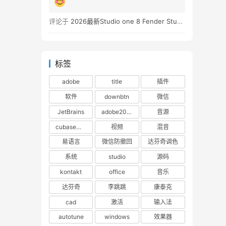
评论于
2026最新Studio one 8 Fender Studio Pro 8 v8.0.0 WIN版 带扩展（附带安装教程）
标签
adobe
title
插件
软件
downbtn
微信
JetBrains
adobe2023
音源
cubase下载
视频
混音
易语言
微信防撤回
达芬奇调色
系统
studio
源码
kontakt
office
音乐
达芬奇
李跳跳
康泰克
cad
激活
输入法
autotune
windows
效果器