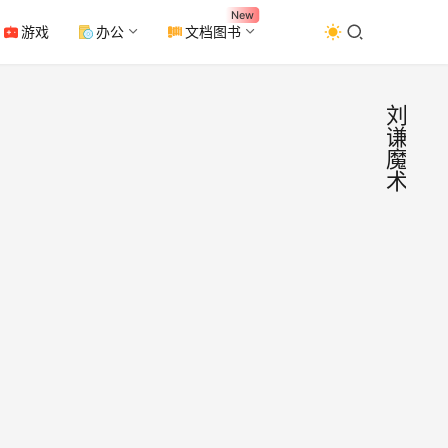
New
游戏
办公
文档图书
刘
谦
魔
术
用代
微
信
码视
推
文
角揭
文章
秘刘
来自
于微
谦扑
2024
信公
克牌
年2
众号
魔术
月13
苏音
日