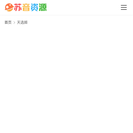
中
心
首页
天选姬
P
C
M
a
c
软
件
安
卓