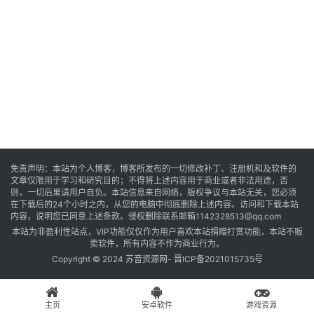
音
乐
系
统
游
免责声明：本站为个人博客，博客所发布的一切修改补丁、注册机和及软件的
文章仅限用于学习和研究目的；不得将上述内容用于商业或者非法用途，否
戏
则，一切后果请用户自负。本站信息来自网络，版权争议与本站无关，您必须
在下载后的24个小时之内，从您的电脑中彻底删除上述内容。访问和下载本站
内容，说明您已同意上述条款。侵权删除联系邮箱1142328513@qq.com
本站为非盈利性站点，VIP功能仅仅作为用户喜欢本站捐赠打赏功能，本站不贩
办
卖软件，所有内容不作为商业行为。
公
Copyright © 2024 苏音资源网-
晋ICP备2021015735号
主页
安卓软件
游戏资源