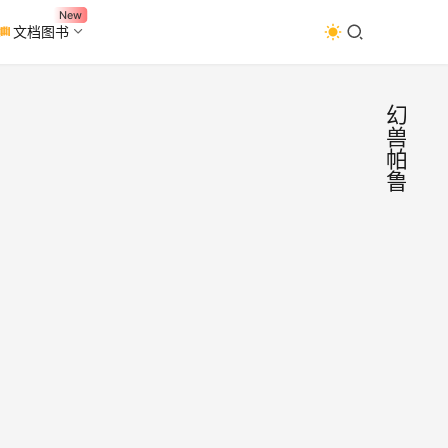
New
文档图书
幻
兽
帕
鲁
幻兽
游
戏
鲁/P
资
源
中文
行一
然后
到C:\
户名
\App