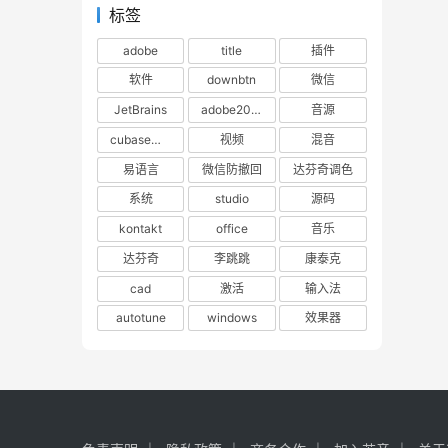
标签
adobe
title
插件
软件
downbtn
微信
JetBrains
adobe2023
音源
cubase下载
视频
混音
易语言
微信防撤回
达芬奇调色
系统
studio
源码
kontakt
office
音乐
达芬奇
李跳跳
康泰克
cad
激活
输入法
autotune
windows
效果器