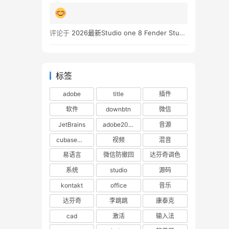
评论于
2026最新Studio one 8 Fender Studio Pro 8 v8.0.0 WIN版 带扩展（附带安装教程）
标签
adobe
title
插件
软件
downbtn
微信
JetBrains
adobe2023
音源
cubase下载
视频
混音
易语言
微信防撤回
达芬奇调色
系统
studio
源码
kontakt
office
音乐
达芬奇
李跳跳
康泰克
cad
激活
输入法