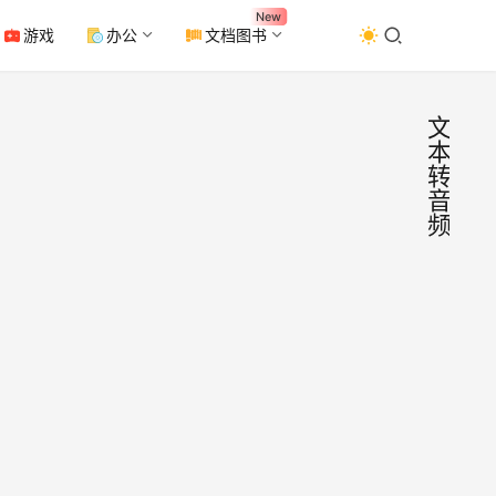
New
游戏
办公
文档图书
文
本
转
音
频
Edg
办
公
TTS
工
具
本转
软件
频)
Edge
TTS
v1.9
2023年
款功
绿色
月18日
分强
0