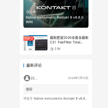
2.8K
Native Instruments Kontakt 8 v8.8.0
WIN
最新肥波2026全套含最新
C3！FabFilter Total
Bundle v2026.01.13
2.5K
WIN&MAC
最新评论
2259
2026年7月15日
很好
评论于
Native Instruments Kontakt 8 v8.8.0 WIN