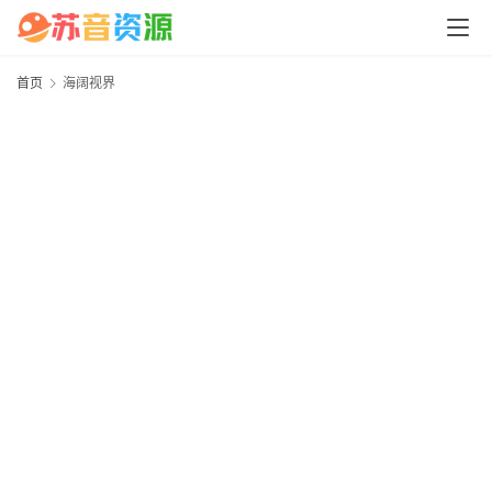
中
心
首页
海阔视界
P
C
M
a
c
软
件
安
卓