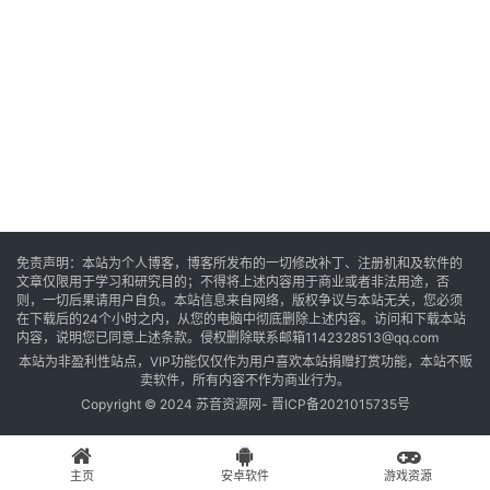
音
乐
系
统
游
免责声明：本站为个人博客，博客所发布的一切修改补丁、注册机和及软件的
文章仅限用于学习和研究目的；不得将上述内容用于商业或者非法用途，否
戏
则，一切后果请用户自负。本站信息来自网络，版权争议与本站无关，您必须
在下载后的24个小时之内，从您的电脑中彻底删除上述内容。访问和下载本站
内容，说明您已同意上述条款。侵权删除联系邮箱1142328513@qq.com
本站为非盈利性站点，VIP功能仅仅作为用户喜欢本站捐赠打赏功能，本站不贩
办
卖软件，所有内容不作为商业行为。
公
Copyright © 2024 苏音资源网-
晋ICP备2021015735号
主页
安卓软件
游戏资源