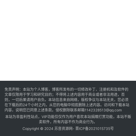
音
乐
系
统
游
戏
免责声明：本站为个人博客，博客所发布的一切修改补丁、注册机和及软件的
文章仅限用于学习和研究目的；不得将上述内容用于商业或者非法用途，否
则，一切后果请用户自负。本站信息来自网络，版权争议与本站无关，您必须
在下载后的24个小时之内，从您的电脑中彻底删除上述内容。访问和下载本站
内容，说明您已同意上述条款。侵权删除联系邮箱1142328513@qq.com
办
本站为非盈利性站点，VIP功能仅仅作为用户喜欢本站捐赠打赏功能，本站不贩
公
卖软件，所有内容不作为商业行为。
Copyright © 2024 苏音资源网-
晋ICP备2021015735号