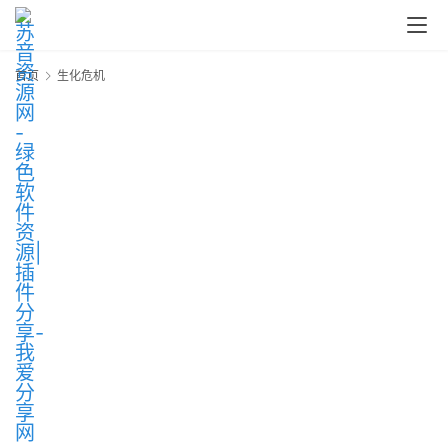
答
中
心
首页
生化危机
P
C
M
a
c
软
件
安
卓