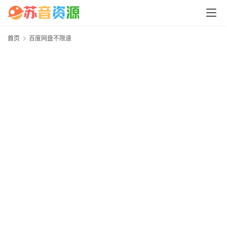
中
心
首页
百度网盘不限速
P
C
M
a
c
软
件
安
卓