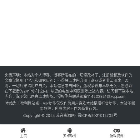
音
乐
系
统
游
免责声明：本站为个人博客，博客所发布的一切修改补丁、注册机和及软件的
文章仅限用于学习和研究目的；不得将上述内容用于商业或者非法用途，否
戏
则，一切后果请用户自负。本站信息来自网络，版权争议与本站无关，您必须
在下载后的24个小时之内，从您的电脑中彻底删除上述内容。访问和下载本站
内容，说明您已同意上述条款。侵权删除联系邮箱1142328513@qq.com
本站为非盈利性站点，VIP功能仅仅作为用户喜欢本站捐赠打赏功能，本站不贩
办
卖软件，所有内容不作为商业行为。
公
Copyright © 2024 苏音资源网-
晋ICP备2021015735号
主页
安卓软件
游戏资源