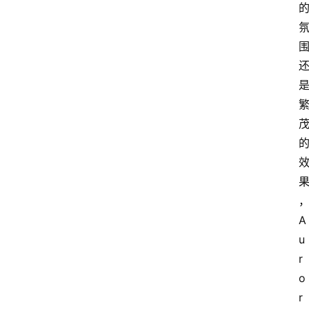
中
心
P
C
M
a
c
软
件
A
u
r
安
o
卓
r