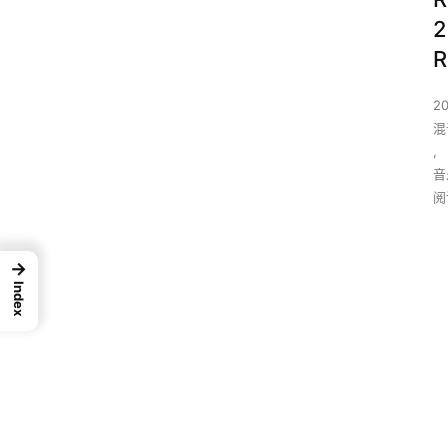
2
R
2
混
,
音
阅
→
Index