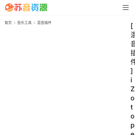
首页
音乐工具
混音插件
[
]
i
Z
o
t
o
p
e