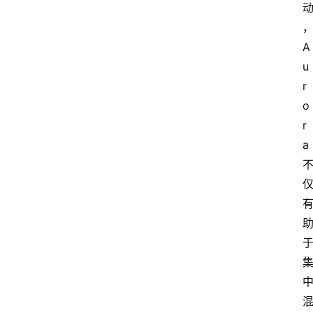
A
u
r
o
r
a