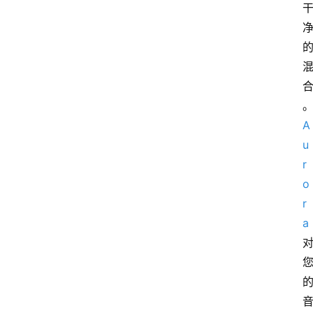
A
u
r
o
r
a