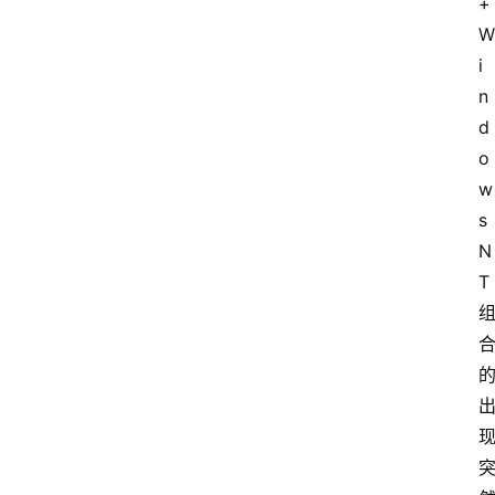
+
W
音
i
乐
n
d
系
o
统
w
s 
N
游
T
戏
办
公