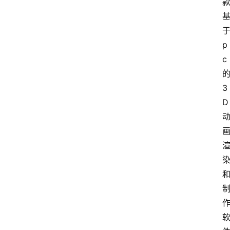
p
c
3
D