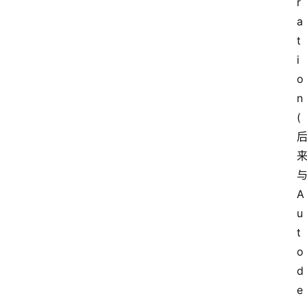
r
a
t
i
o
n
(
A
u
t
o
d
e