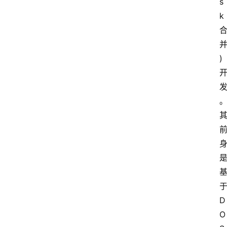
s
k
)
D
O