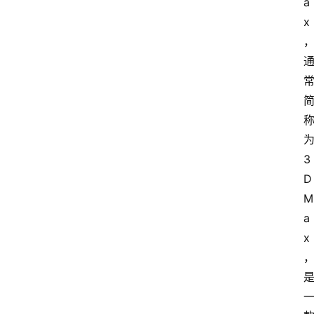
a
x
3
D 
M
a
x