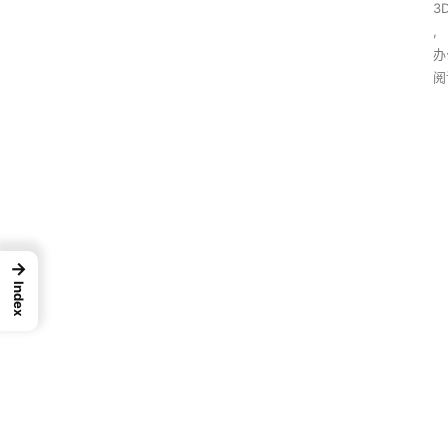
3
,
办
阅
→
Index