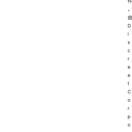
D
i
s
c
r
e
e
t 
C
o
r
p
o