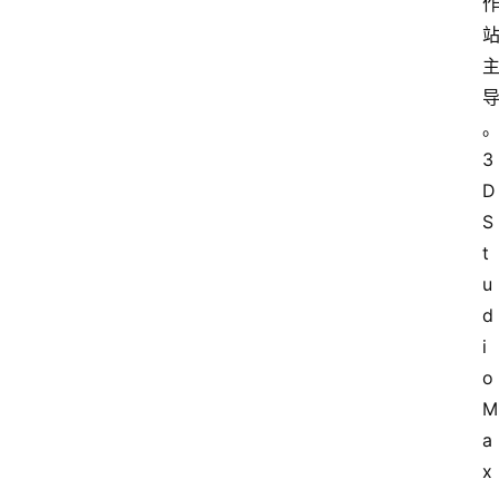
中
心
P
C
3
D 
S
M
t
a
c
u
软
d
件
i
o 
M
安
a
卓
x