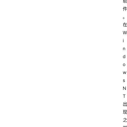
W
i
n
d
o
w
s 
N
T