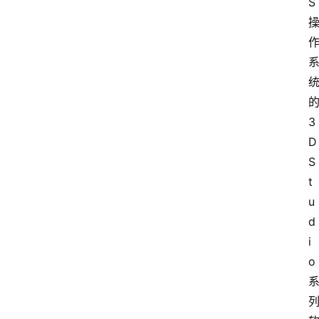
S
3
D 
S
t
u
d
i
o