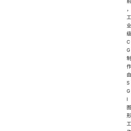
C
G
S
G
I
问
答