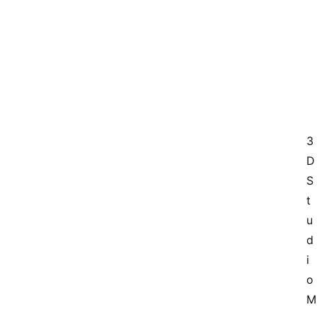
3
D 
S
t
u
d
i
o 
M