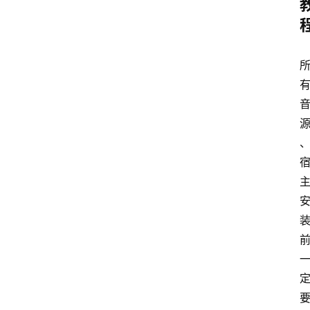
中
心
P
C
M
a
c
软
件
安
卓