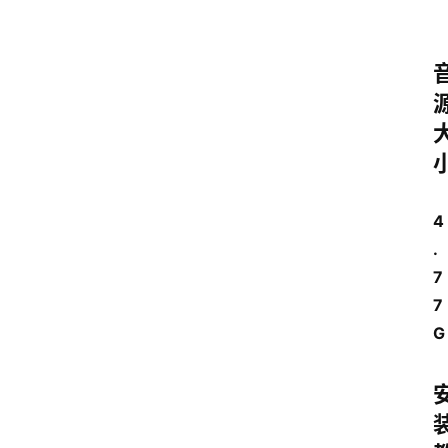
4
.
7
7
G
问
答