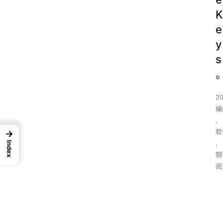
K
e
y
s
2
编
,
软
→
,
Index
钢
阅