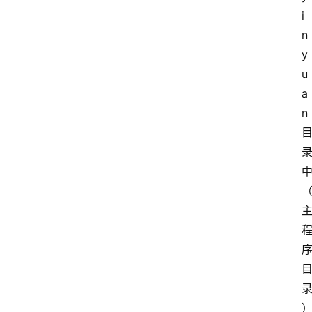
i
n
y
u
a
n