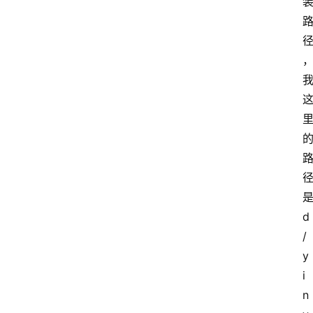
d
/
y
i
n