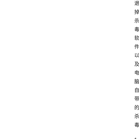
音
乐
系
统
游
戏
办
公