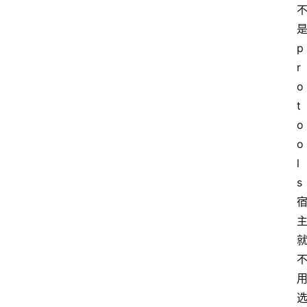
p
r
o
t
o
o
l
s