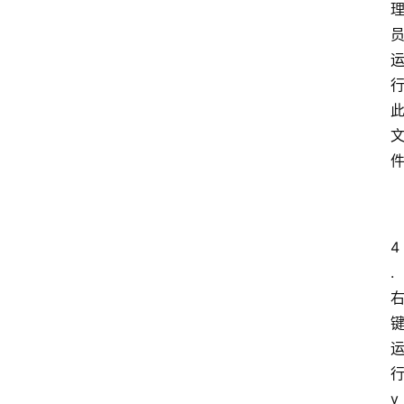
4
.
y