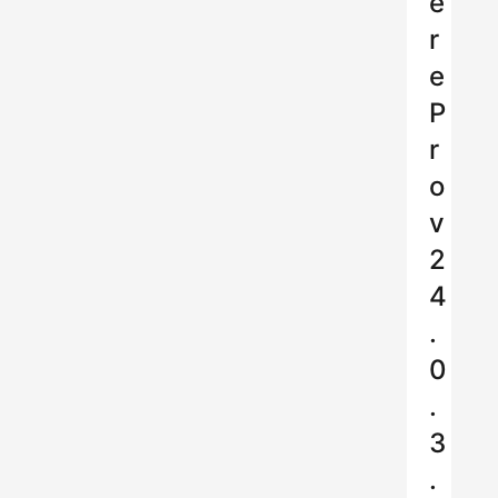
e
r
e
P
r
o
v
2
4
.
0
.
3
.