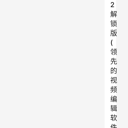
2
解
锁
版
(
领
先
的
视
频
编
辑
软
件