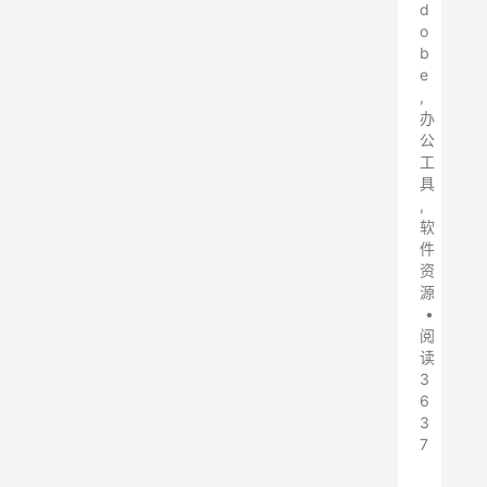
d
o
b
e
,
办
公
工
具
,
软
件
资
源
•
阅
读
3
6
3
7