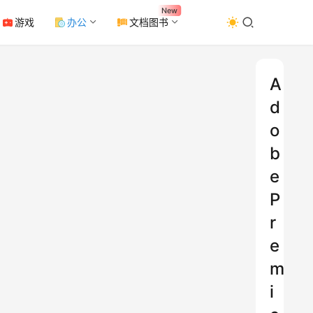
New
游戏
办公
文档图书
A
d
o
b
e
P
r
e
m
i