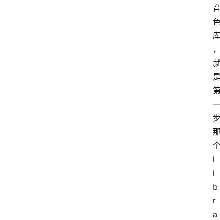
l
i
b
r
a