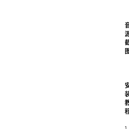
中
心
P
C
M
a
c
软
件
安
卓
1