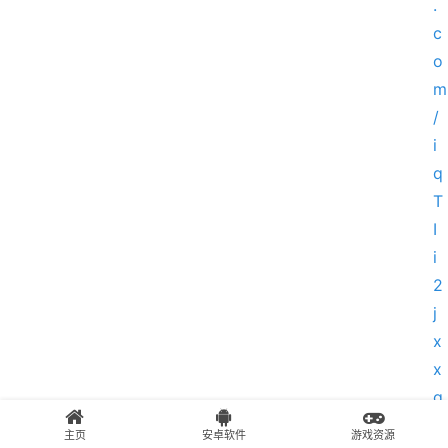
.
c
o
m
/
i
q
T
I
i
2
j
x
x
g
9
主页
安卓软件
游戏资源