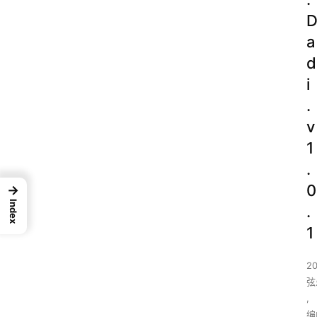
a
d
i
.
v
1
.
0
→
Index
.
1
2
弦
,
编