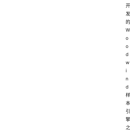
的
W
o
o
d
w
i
n
d 