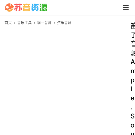
首页
音乐工具
编曲音源
弦乐音源
A
p
l
e
.
S
o
u