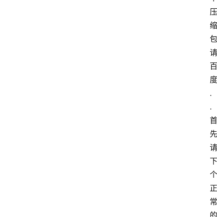
文
档
图
书
.
. 