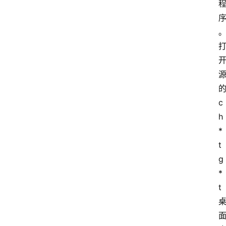
c
h
*
t
g
*
t