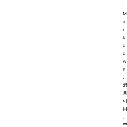
文
档
图
M
书
a
r
k
d
o
w
n