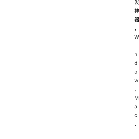
W
i
n
d
o
w
M
a
c
L