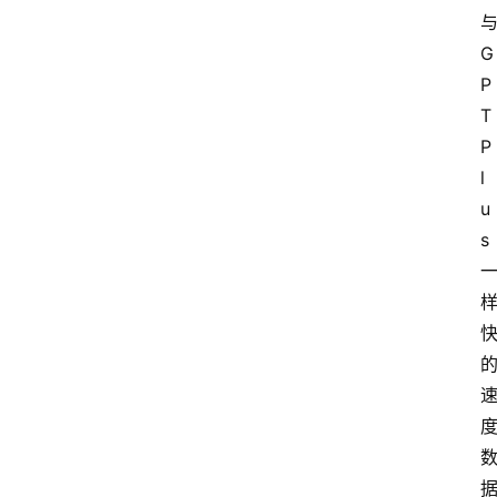
与
G
P
T 
P
l
u
s 