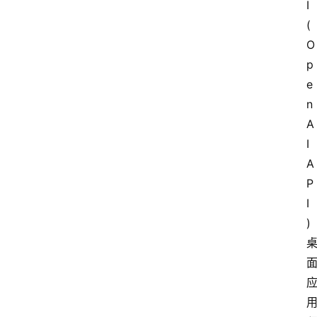
I 
(
O
p
e
n
A
I 
A
P
I
) 