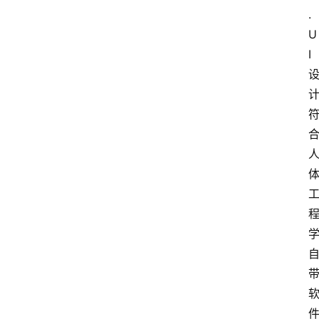
.
U
I