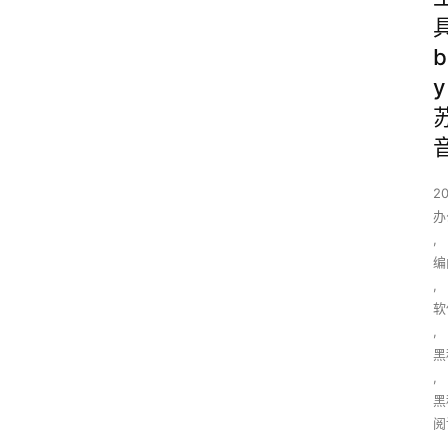
b
y
2
办
,
编
,
软
,
黑
,
黑
阅