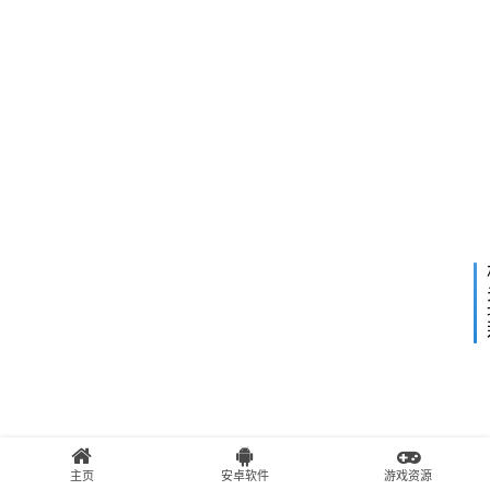
午
9:44
B
i
t
下
2023
C
一
年8
o
篇
10日
下午
m
11:4
e
t
v
2
.
0
2
解
锁
版
（
B
主页
安卓软件
游戏资源
T