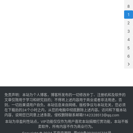
8
1
2
3
4
5
6
免责声明：本站为个人博客，博客所发布的一切修改补丁、注册机和及软件的
文章仅限用于学习和研究目的；不得将上述内容用于商业或者非法用途，否
则，一切后果请用户自负。本站信息来自网络，版权争议与本站无关，您必须
在下载后的24个小时之内，从您的电脑中彻底删除上述内容。访问和下载本站
内容，说明您已同意上述条款。侵权删除联系邮箱1142328513@qq.com
本站为非盈利性站点，VIP功能仅仅作为用户喜欢本站捐赠打赏功能，本站不贩
卖软件，所有内容不作为商业行为。