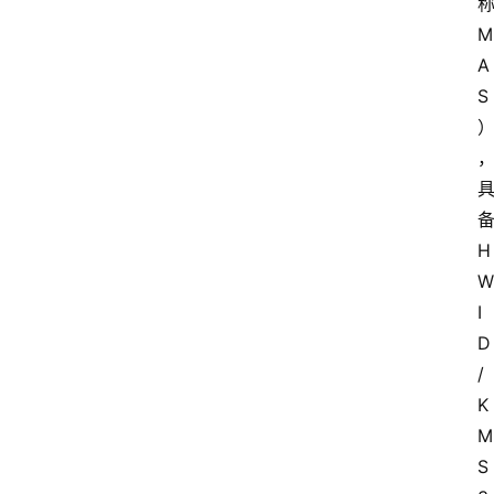
M
A
S
H
W
I
D
/
K
M
S