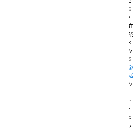
3
8
/
K
M
S
M
i
c
r
o
s