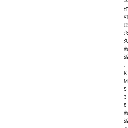
中
心
P
C
M
a
c
K
软
M
件
S
3
8
安
卓