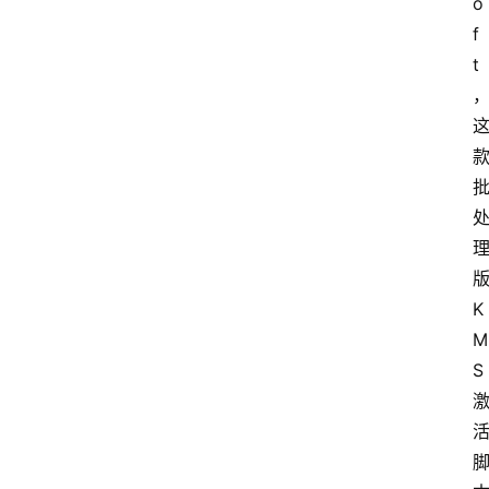
o
f
t
K
M
S