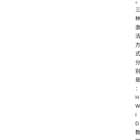
是
H
W
I
D
问
答