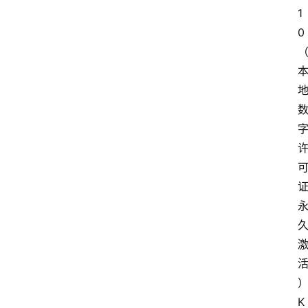
1
0
K