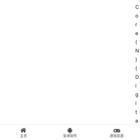
C
o
r
e 
(
N
) 
(
D
i
g
i
t
a
l 
主页
安卓软件
游戏资源
L