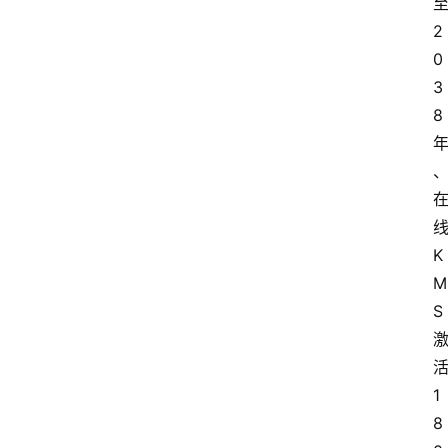
2
音
0
乐
3
8
系
统
游
K
戏
M
S
办
公
1
8