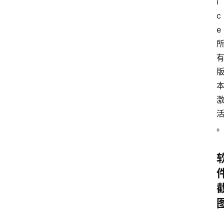
i
c
e