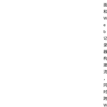
和
W
e
b 
跨
W