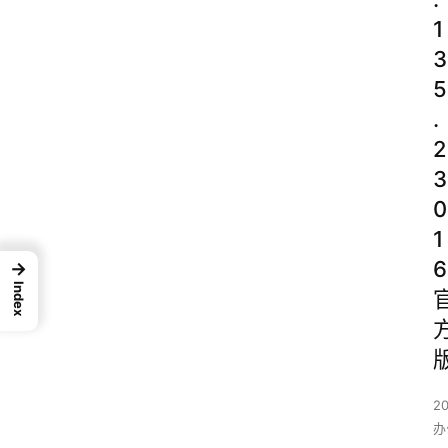
1
3
5
.
2
3
0
1
6
→
Index
2
办