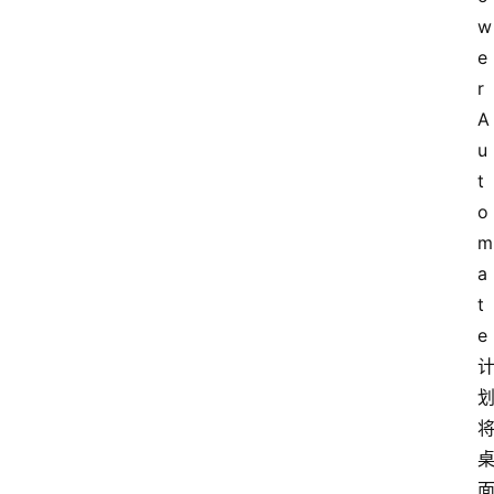
w
e
r 
A
u
t
o
m
a
t
e 