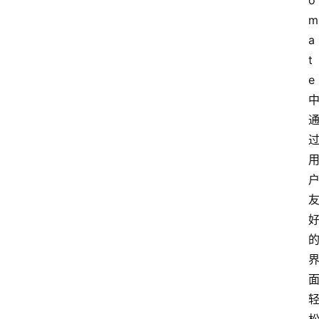
中
o
心
m
a
t
P
e 
C
M
a
c
软
件
安
卓