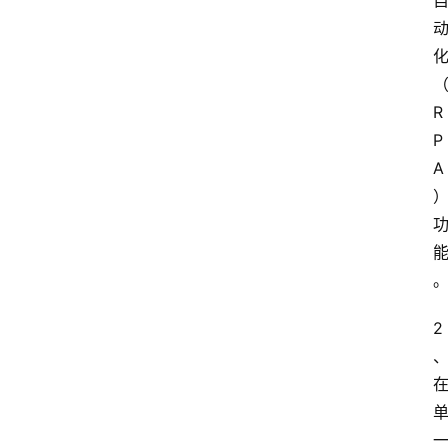
文
档
图
化
书
（
R
P
A 
）
2