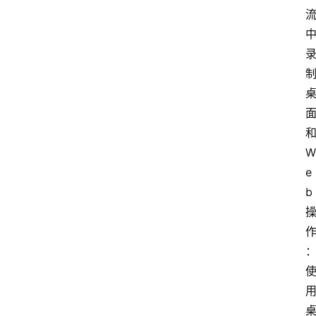
和
W
e
b 