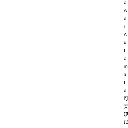
o
w
e
r
A
u
t
o
m
a
t
e