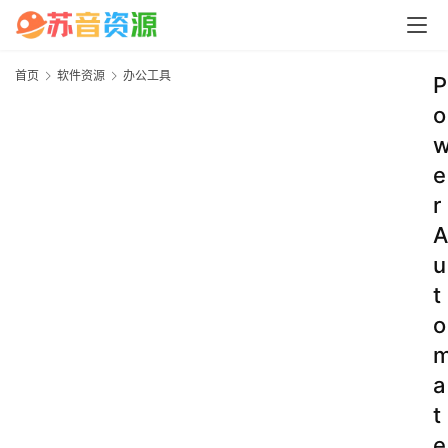
首页
软件资源
办公工具
P
o
e
r
A
u
t
o
a
t
e