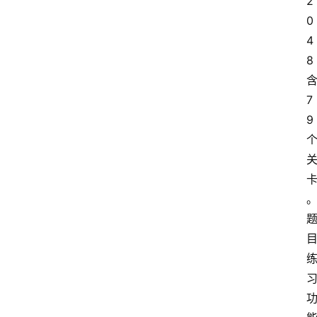
2
0
音
4
乐
8
系
7
统
9
游
戏
办
公