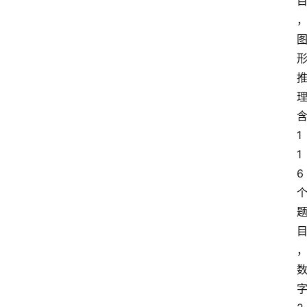
中
心
P
C
1
M
1
a
6
c
软
件
安
卓