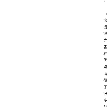
v
i
m
问
答