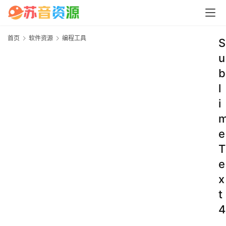
首页
软件资源
编程工具
S
u
b
l
i
e
T
e
x
t
4
.