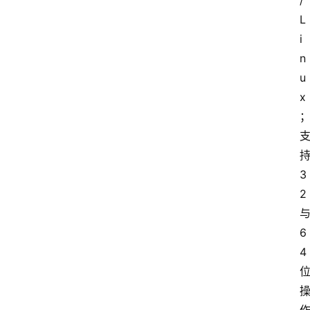
/
L
i
n
u
x
3
2
6
4