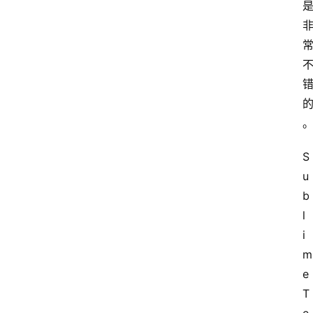
S
u
b
l
i
m
e 
T