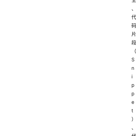
S
n
i
p
p
e
t