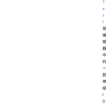
T
e
x
t
I
D