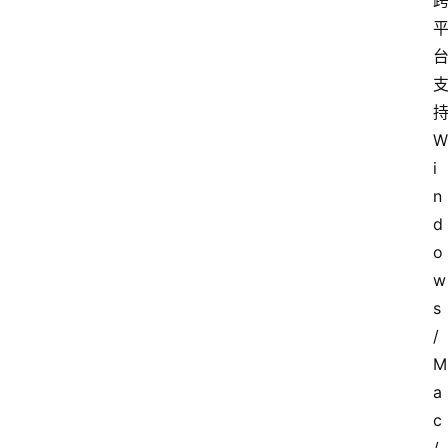
W
i
n
d
o
w
s
/
M
a
c