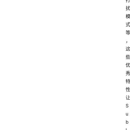
S
u
b