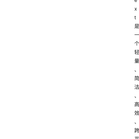
e
x
t 