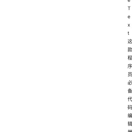
e 
T
音
e
乐
x
t 
系
统
游
戏
办
公