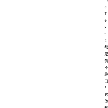
m
e 
T
e
x
t 
2