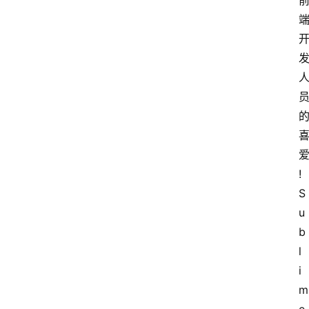
中
心
P
C
M
a
!
c
软
S
件
u
b
l
安
i
卓
m