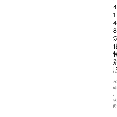
4
1
4
8
2
编
,
软
阅