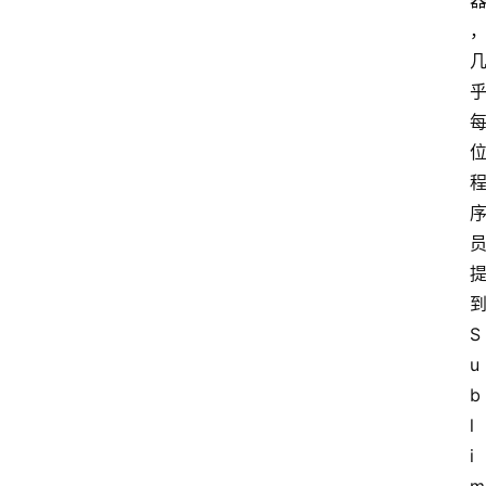
文
档
图
书
S
u
b
l
i