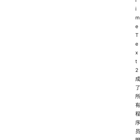
l
i
m
e 
T
e
x
t 
2