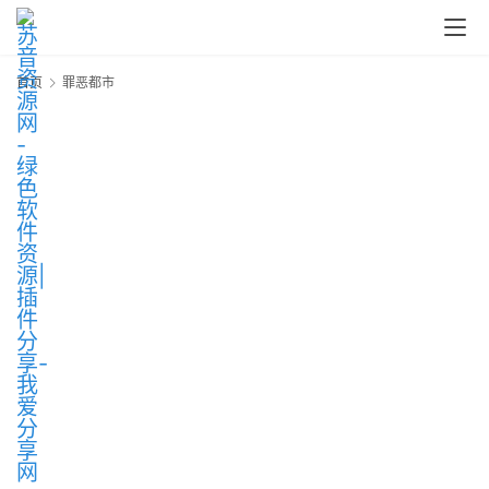
中
心
首页
罪恶都市
P
C
M
a
c
软
件
安
卓