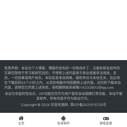
音
乐
系
统
游
免责声明：本站为个人博客，博客所发布的一切修改补丁、注册机和及软件的
文章仅限用于学习和研究目的；不得将上述内容用于商业或者非法用途，否
戏
则，一切后果请用户自负。本站信息来自网络，版权争议与本站无关，您必须
在下载后的24个小时之内，从您的电脑中彻底删除上述内容。访问和下载本站
内容，说明您已同意上述条款。侵权删除联系邮箱1142328513@qq.com
本站为非盈利性站点，VIP功能仅仅作为用户喜欢本站捐赠打赏功能，本站不贩
办
卖软件，所有内容不作为商业行为。
公
Copyright © 2024 苏音资源网-
晋ICP备2021015735号
主页
安卓软件
游戏资源