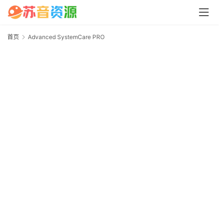
中
心
首页
Advanced SystemCare PRO
A
P
S
C
P
M
a
c
软
件
安
卓