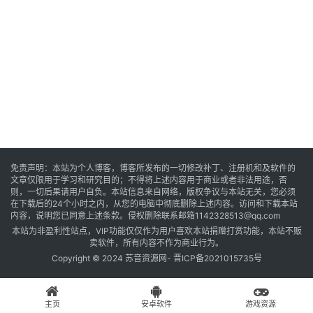
音
乐
系
统
游
免责声明：本站为个人博客，博客所发布的一切修改补丁、注册机和及软件的
文章仅限用于学习和研究目的；不得将上述内容用于商业或者非法用途，否
戏
则，一切后果请用户自负。本站信息来自网络，版权争议与本站无关，您必须
在下载后的24个小时之内，从您的电脑中彻底删除上述内容。访问和下载本站
内容，说明您已同意上述条款。侵权删除联系邮箱1142328513@qq.com
本站为非盈利性站点，VIP功能仅仅作为用户喜欢本站捐赠打赏功能，本站不贩
办
卖软件，所有内容不作为商业行为。
公
Copyright © 2024 苏音资源网-
晋ICP备2021015735号
主页
安卓软件
游戏资源