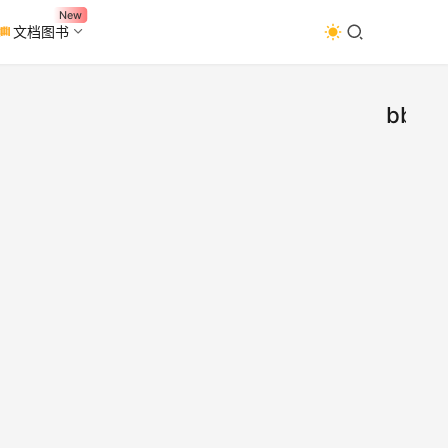
New
文档图书
bbe
[混
混
音
插件
插
件
优秀
BBE
的激
件提
了与
励器
件模
BB
完全
让人
同的
声更
度，
动听
晰度