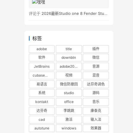
评论于
2026最新Studio one 8 Fender Studio Pro 8 v8.0.0 WIN版 带扩展（附带安装教程）
标签
adobe
title
插件
软件
downbtn
微信
JetBrains
adobe2023
音源
cubase下载
视频
混音
易语言
微信防撤回
达芬奇调色
系统
studio
源码
kontakt
office
音乐
达芬奇
李跳跳
康泰克
cad
激活
输入法
autotune
windows
效果器