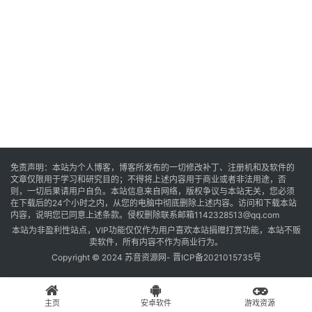
音
乐
系
统
游
免责声明：本站为个人博客，博客所发布的一切修改补丁、注册机和及软件的
文章仅限用于学习和研究目的；不得将上述内容用于商业或者非法用途，否
戏
则，一切后果请用户自负。本站信息来自网络，版权争议与本站无关，您必须
在下载后的24个小时之内，从您的电脑中彻底删除上述内容。访问和下载本站
内容，说明您已同意上述条款。侵权删除联系邮箱1142328513@qq.com
本站为非盈利性站点，VIP功能仅仅作为用户喜欢本站捐赠打赏功能，本站不贩
办
卖软件，所有内容不作为商业行为。
公
Copyright © 2024 苏音资源网-
晋ICP备2021015735号
主页
安卓软件
游戏资源