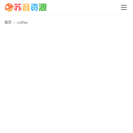
中
心
首页
coffee
c
P
C
M
a
c
软
件
安
卓