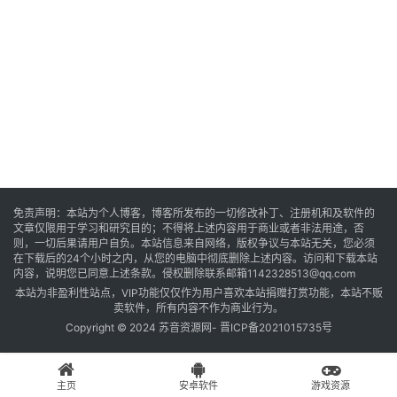
音
乐
系
统
游
免责声明：本站为个人博客，博客所发布的一切修改补丁、注册机和及软件的
文章仅限用于学习和研究目的；不得将上述内容用于商业或者非法用途，否
戏
则，一切后果请用户自负。本站信息来自网络，版权争议与本站无关，您必须
在下载后的24个小时之内，从您的电脑中彻底删除上述内容。访问和下载本站
内容，说明您已同意上述条款。侵权删除联系邮箱1142328513@qq.com
本站为非盈利性站点，VIP功能仅仅作为用户喜欢本站捐赠打赏功能，本站不贩
办
卖软件，所有内容不作为商业行为。
公
Copyright © 2024 苏音资源网-
晋ICP备2021015735号
主页
安卓软件
游戏资源