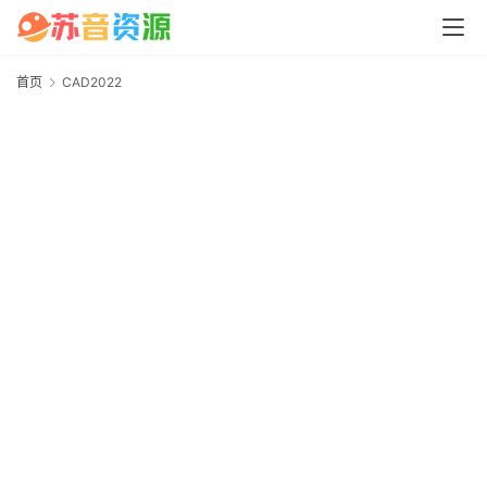
中
心
首页
CAD2022
C
P
C
M
a
c
软
件
安
卓