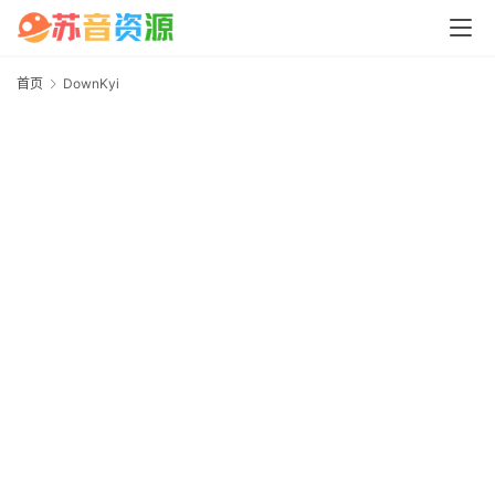
中
心
首页
DownKyi
D
P
C
M
a
c
软
件
安
卓