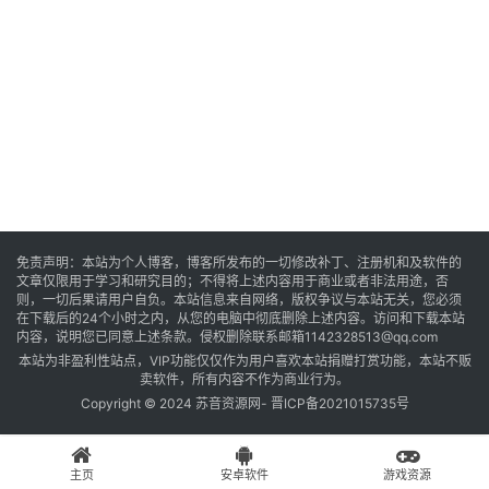
音
乐
系
统
游
免责声明：本站为个人博客，博客所发布的一切修改补丁、注册机和及软件的
文章仅限用于学习和研究目的；不得将上述内容用于商业或者非法用途，否
戏
则，一切后果请用户自负。本站信息来自网络，版权争议与本站无关，您必须
在下载后的24个小时之内，从您的电脑中彻底删除上述内容。访问和下载本站
内容，说明您已同意上述条款。侵权删除联系邮箱1142328513@qq.com
本站为非盈利性站点，VIP功能仅仅作为用户喜欢本站捐赠打赏功能，本站不贩
办
卖软件，所有内容不作为商业行为。
公
Copyright © 2024 苏音资源网-
晋ICP备2021015735号
主页
安卓软件
游戏资源