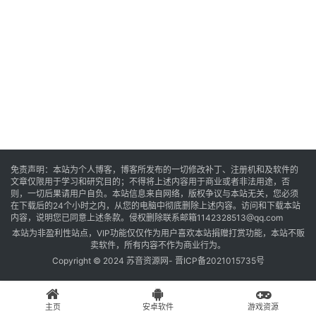
音
乐
系
统
游
免责声明：本站为个人博客，博客所发布的一切修改补丁、注册机和及软件的
文章仅限用于学习和研究目的；不得将上述内容用于商业或者非法用途，否
戏
则，一切后果请用户自负。本站信息来自网络，版权争议与本站无关，您必须
在下载后的24个小时之内，从您的电脑中彻底删除上述内容。访问和下载本站
内容，说明您已同意上述条款。侵权删除联系邮箱1142328513@qq.com
本站为非盈利性站点，VIP功能仅仅作为用户喜欢本站捐赠打赏功能，本站不贩
办
卖软件，所有内容不作为商业行为。
公
Copyright © 2024 苏音资源网-
晋ICP备2021015735号
主页
安卓软件
游戏资源