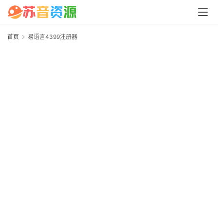
中
心
首页
易语言4399注册器
P
C
4
M
a
c
软
件
安
卓