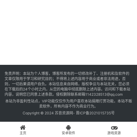
音
乐
系
统
游
免责声明：本站为个人博客，博客所发布的一切修改补丁、注册机和及软件的
文章仅限用于学习和研究目的；不得将上述内容用于商业或者非法用途，否
戏
则，一切后果请用户自负。本站信息来自网络，版权争议与本站无关，您必须
在下载后的24个小时之内，从您的电脑中彻底删除上述内容。访问和下载本站
内容，说明您已同意上述条款。侵权删除联系邮箱1142328513@qq.com
本站为非盈利性站点，VIP功能仅仅作为用户喜欢本站捐赠打赏功能，本站不贩
办
卖软件，所有内容不作为商业行为。
公
Copyright © 2024 苏音资源网-
晋ICP备2021015735号
主页
安卓软件
游戏资源