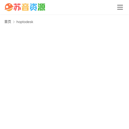
中
心
首页
hoptodesk
h
P
C
M
a
c
软
件
安
卓