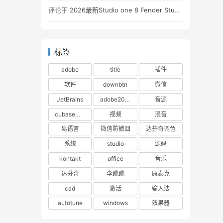
评论于
2026最新Studio one 8 Fender Studio Pro 8 v8.0.0 WIN版 带扩展（附带安装教程）
标签
adobe
title
插件
软件
downbtn
微信
JetBrains
adobe2023
音源
cubase下载
视频
混音
易语言
微信防撤回
达芬奇调色
系统
studio
源码
kontakt
office
音乐
达芬奇
李跳跳
康泰克
cad
激活
输入法
autotune
windows
效果器