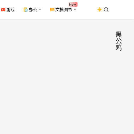
New
游戏
办公
文档图书
黑
公
鸡
[混
混
音
件]
插
件
鸡套
安装
Blac
安装
有安装
Roo
2022年
文件
Aud
月2日
R2R
v2.5
0
注册
2.8K
1.Se
19