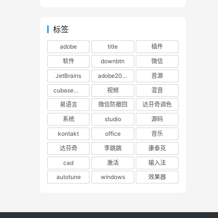
标签
adobe
title
插件
软件
downbtn
微信
JetBrains
adobe2023
音源
cubase下载
视频
混音
易语言
微信防撤回
达芬奇调色
系统
studio
源码
kontakt
office
音乐
达芬奇
李跳跳
康泰克
cad
激活
输入法
autotune
windows
效果器