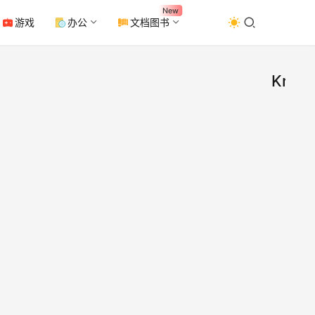
New
游戏
办公
文档图书
Krita
[Wi
办
公
Kri
工
具
绘画
Krit
v5.
由开
绘画
版
2023
用 G
0
发布
0
能齐
任从
线、