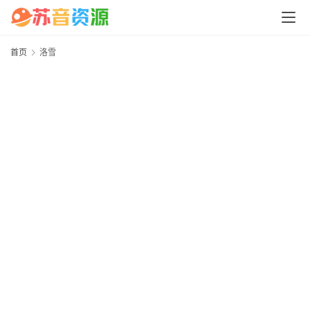
中
心
首页
洛雪
P
C
M
a
c
软
件
安
卓