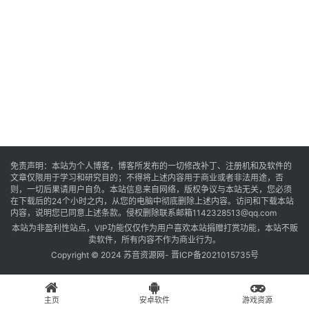
音
乐
系
统
游
免责声明：本站为个人博客，博客所发布的一切修改补丁、注册机和及软件的
文章仅限用于学习和研究目的；不得将上述内容用于商业或者非法用途，否
戏
则，一切后果请用户自负。本站信息来自网络，版权争议与本站无关，您必须
在下载后的24个小时之内，从您的电脑中彻底删除上述内容。访问和下载本站
内容，说明您已同意上述条款。侵权删除联系邮箱1142328513@qq.com
本站为非盈利性站点，VIP功能仅仅作为用户喜欢本站捐赠打赏功能，本站不贩
办
卖软件，所有内容不作为商业行为。
公
Copyright © 2024 苏音资源网-
晋ICP备2021015735号
主页
安卓软件
游戏资源